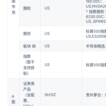
国
160.00C：
US.NVDA2
市
US
期权
* 指数期权 
场
6330.00C:
US..SPXW
标普500指
US
期货
US.ES260
US
板块
半导体精选：U
指数
（暂不
US
标普500指数
支持获
取）
证券类
产品
SH/SZ
（含股
贵州茅台：SH
A
票、
股