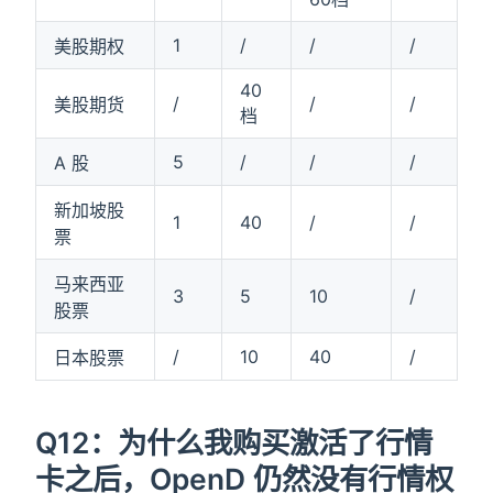
1
/
/
/
美股期权
40
/
/
/
美股期货
档
5
/
/
/
A 股
新加坡股
1
40
/
/
票
马来西亚
3
5
10
/
股票
/
10
40
/
日本股票
Q12：为什么我购买激活了行情
卡之后，OpenD 仍然没有行情权