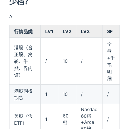
少档？
A:
LV1
LV2
LV3
SF
行情品类
全
港股（含
盘
正股、窝
+千
/
10
/
轮、牛
笔
熊、界内
明
证）
细
港股期权
1
10
/
/
期货
Nasdaq
60
美股（含
60档
1
/
+Arca
档
ETF）
60档