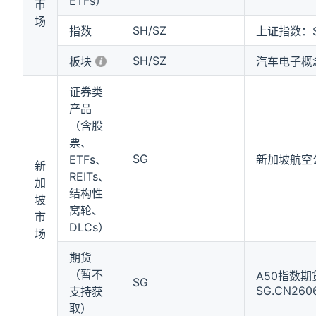
ETFs）
市
场
SH/SZ
指数
上证指数：SH
SH/SZ
板块
汽车电子概念：
证券类
产品
（含股
票、
SG
ETFs、
新加坡航空公
新
REITs、
加
结构性
坡
窝轮、
市
DLCs）
场
期货
（暂不
A50指数期
SG
SG.CN260
支持获
取）