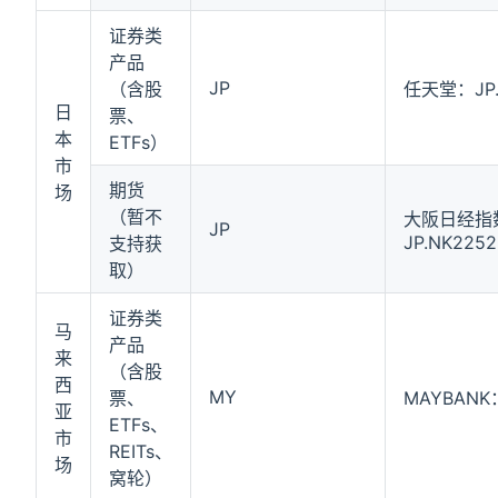
证券类
产品
JP
（含股
任天堂：JP.
日
票、
本
ETFs）
市
期货
场
（暂不
大阪日经指数
JP
JP.NK225
支持获
取）
证券类
马
产品
来
（含股
西
MY
票、
MAYBANK：
亚
ETFs、
市
REITs、
场
窝轮）