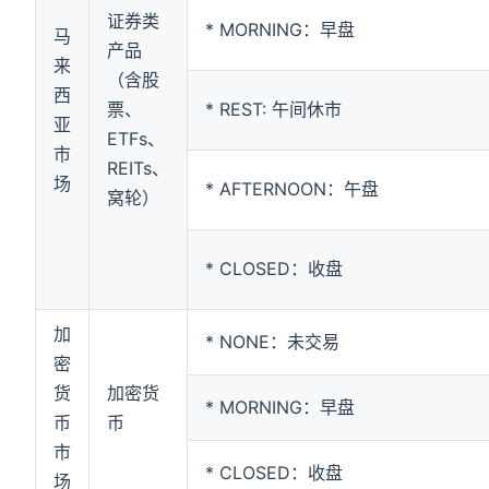
证券类
* MORNING：早盘
马
产品
来
（含股
西
票、
* REST: 午间休市
亚
ETFs、
市
REITs、
场
* AFTERNOON：午盘
窝轮）
* CLOSED：收盘
加
* NONE：未交易
密
货
加密货
* MORNING：早盘
币
币
市
* CLOSED：收盘
场