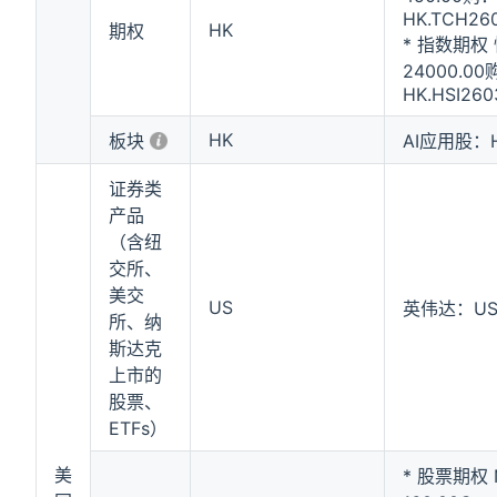
HK.TCH26
HK
期权
* 指数期权 
24000.00
HK.HSI26
HK
板块
AI应用股：HK
证券类
产品
（含纽
交所、
美交
US
英伟达：US
所、纳
斯达克
上市的
股票、
ETFs）
美
* 股票期权 