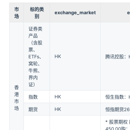
市
标的类
exchange_market
e
场
别
证券类
产品
（含股
票、
HK
ETFs、
腾讯控股：HK
窝轮、
牛熊、
界内
证）
香
港
HK
指数
恒生指数：HK
市
场
HK
期货
恒指期货260
* 股票期权 
450.00购